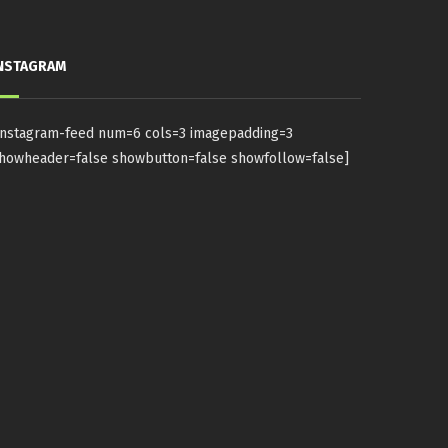
NSTAGRAM
instagram-feed num=6 cols=3 imagepadding=3
howheader=false showbutton=false showfollow=false]