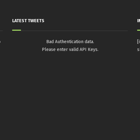
LATEST TWEETS
I
o
Bad Authentication data.
[
Please enter valid API Keys.
s