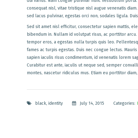
dui varius. Nam congue pulvinar nunc vestibulum porta. 
consequat nisl, vitae tristique nisl augue venenatis diam.
sed lacus pulvinar, egestas orci non, sodales ligula. Dui
Sed sit amet nisl efficitur, consectetur sapien mattis,
bibendum in. Nullam id volutpat risus, ac porttitor arcu.
tempor eros, a egestas nulla turpis quis leo. Pellentes
fames ac turpis egestas. Duis nec congue lectus. Mauris
sapien iaculis risus condimentum, id venenatis lorem sag
Curabitur est ante, iaculis ut neque sed, semper convall
montes, nascetur ridiculus mus. Etiam eu porttitor diam,
black
,
identity
July 14, 2015
Categories: