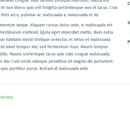
Aenean congue, odio facilisis volutpat interdum, massa elit
C
 Ut non libero quis elit fringilla pellentesque non et lacus. Cras
s felis arcu, pulvinar ac malesuada a, malesuada et mi.
S
 elementum neque. Aliquam cursus dolor ante, in malesuada est
 Vestibulum eleifend, ligula eget imperdiet mattis, diam nulla
que habitant morbi tristique senectus et netus et malesuada
P
 sit amet tempor nisi, sed fermentum risus. Mauris tempus
ittis. Mauris scelerisque lacus quis odio congue malesuada.
is nisi. Cum sociis natoque penatibus et magnis dis parturient
 quis porttitor purus. Nullam id malesuada ante.
Identity