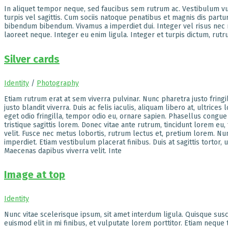
In aliquet tempor neque, sed faucibus sem rutrum ac. Vestibulum vulp
turpis vel sagittis. Cum sociis natoque penatibus et magnis dis part
bibendum bibendum. Vivamus a imperdiet dui. Integer vel risus nec me
laoreet neque. Integer eu enim ligula. Integer et turpis dictum, rutru
Silver cards
Identity
/
Photography
Etiam rutrum erat at sem viverra pulvinar. Nunc pharetra justo fringi
justo blandit viverra. Duis ac felis iaculis, aliquam libero at, ultrice
eget odio fringilla, tempor odio eu, ornare sapien. Phasellus congue ni
tristique sagittis lorem. Donec vitae ante rutrum, tincidunt lorem eu, f
velit. Fusce nec metus lobortis, rutrum lectus et, pretium lorem. N
imperdiet. Etiam vestibulum placerat finibus. Duis at sagittis tortor,
Maecenas dapibus viverra velit. Inte
Image at top
Identity
Nunc vitae scelerisque ipsum, sit amet interdum ligula. Quisque susci
euismod elit in mi finibus, et vulputate lorem porttitor. Etiam neque