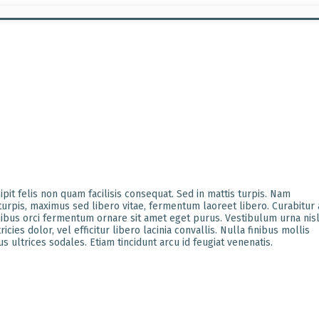
pit felis non quam facilisis consequat. Sed in mattis turpis. Nam
 turpis, maximus sed libero vitae, fermentum laoreet libero. Curabitur 
nibus orci fermentum ornare sit amet eget purus. Vestibulum urna nisl
cies dolor, vel efficitur libero lacinia convallis. Nulla finibus mollis
ultrices sodales. Etiam tincidunt arcu id feugiat venenatis.