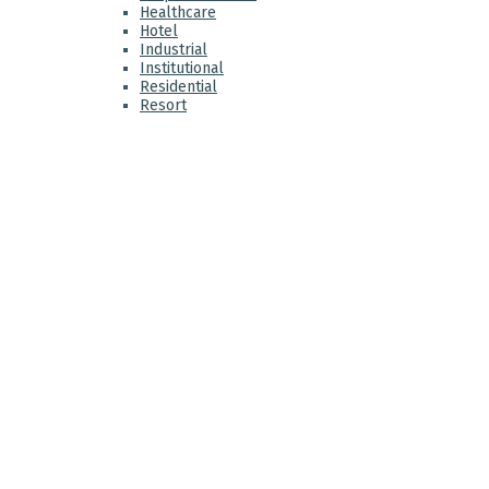
Healthcare
Hotel
Industrial
Institutional
Residential
Resort
ABO
VK:e
that
prom
We a