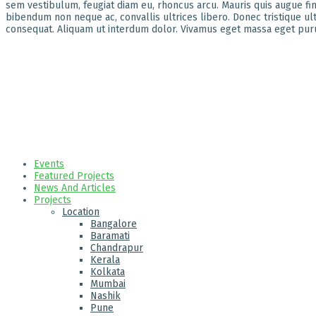
sem vestibulum, feugiat diam eu, rhoncus arcu. Mauris quis augue fi
bibendum non neque ac, convallis ultrices libero. Donec tristique ultri
consequat. Aliquam ut interdum dolor. Vivamus eget massa eget purus 
Events
Featured Projects
News And Articles
Projects
Location
Bangalore
Baramati
Chandrapur
Kerala
Kolkata
Mumbai
Nashik
Pune