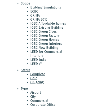
Scope
Building Simulations
ECBC
GRIHA
GRIHA 2015
IGBC Affordable homes
IGBC Existing Building
IGBC Green Cities
IGBC Green Factory
IGBC Green Homes
IGBC Green Interiors
IGBC New Building
LEED for Commercial
Interiors
LEED India
LEED V4
Status
Complete
Gold
On going
Type
Airport
City
Commercial
Corporate Office