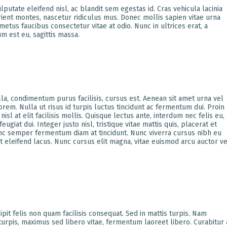
utate eleifend nisl, ac blandit sem egestas id. Cras vehicula lacinia
urient montes, nascetur ridiculus mus. Donec mollis sapien vitae urna
tus faucibus consectetur vitae at odio. Nunc in ultrices erat, a
m est eu, sagittis massa.
lla, condimentum purus facilisis, cursus est. Aenean sit amet urna vel
s lorem. Nulla ut risus id turpis luctus tincidunt ac fermentum dui. Proin
sl at elit facilisis mollis. Quisque lectus ante, interdum nec felis eu,
eugiat dui. Integer justo nisl, tristique vitae mattis quis, placerat et
unc semper fermentum diam at tincidunt. Nunc viverra cursus nibh eu
 ut eleifend lacus. Nunc cursus elit magna, vitae euismod arcu auctor ve
pit felis non quam facilisis consequat. Sed in mattis turpis. Nam
 turpis, maximus sed libero vitae, fermentum laoreet libero. Curabitur 